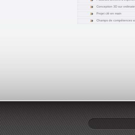
Conception 3D sur ordinate
Projet clé en main
Champs de compétences va