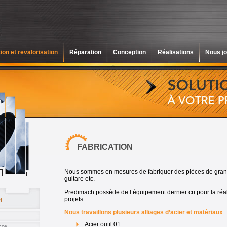
ion et revalorisation
Réparation
Conception
Réalisations
Nous jo
FABRICATION
Nous sommes en mesures de fabriquer des pièces de grand
guitare etc.
Predimach possède de l’équipement dernier cri pour la réa
projets.
H
Nous travaillons plusieurs alliages d’acier et matériaux
Acier outil 01
nce